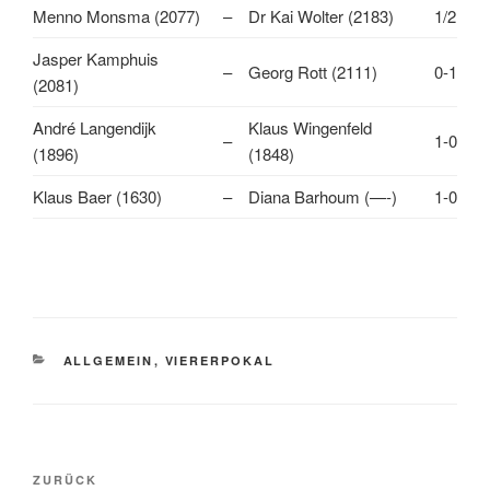
Menno Monsma (2077)
–
Dr Kai Wolter (2183)
1/2
Jasper Kamphuis
–
Georg Rott (2111)
0-1
(2081)
André Langendijk
Klaus Wingenfeld
–
1-0
(1896)
(1848)
Klaus Baer (1630)
–
Diana Barhoum (—-)
1-0
KATEGORIEN
ALLGEMEIN
,
VIERERPOKAL
Beitragsnavigation
Vorheriger
ZURÜCK