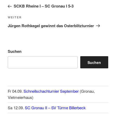
Beitrag
SCKB Rheine I – SC Gronau I 5-3
Nächster
WEITER
Beitrag
Jürgen Rothkegel gewinnt das Osterblitzturnier
Suchen
Suchen
Fr 04.09.
Schnellschachturnier September
(Gronau,
Vietmeierhaus)
Sa 12.09.
SC Gronau II – SV Türme Billerbeck