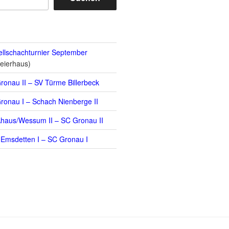
llschachturnier September
eierhaus)
ronau II – SV Türme Billerbeck
ronau I – Schach Nienberge II
haus/Wessum II – SC Gronau II
Emsdetten I – SC Gronau I