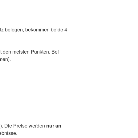
latz belegen, bekommen beide 4
mit den meisten Punkten. Bei
men).
). Die Preise werden
nur an
ebnisse.