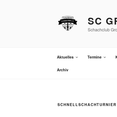
Zum
Inhalt
springen
SC G
Schachclub Gro
Aktuelles
Termine
Archiv
SCHNELLSCHACHTURNIER 