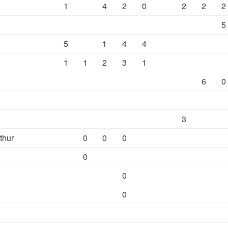
1
4
2
0
2
2
2
5
5
1
4
4
1
1
2
3
1
6
0
3
thur
0
0
0
0
0
0