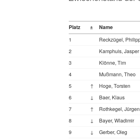
Platz
±
Name
1
Reckzügel, Philip
2
Kamphuis, Jasper
3
Klönne, Tim
4
Mußmann, Theo
5
↑
Hoge, Torsten
6
↓
Baer, Klaus
7
↑
Rothkegel, Jürgen
8
↓
Bayer, Wladimir
9
↓
Gerber, Oleg