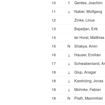
10
↑
Gerdes, Joachim
11
↓
Naber, Wolfgang
12
Zinke, Linus
13
Bajadjan, Erik
14
ter Horst, Matthias
15
N
Shakya, Amin
16
↓
Hauser, Emilian
17
↓
Schwabenland, Ar
18
↓
Glup, Ansgar
18
↓
Karshüing, Jonas
18
↓
Mohnke, Fabian
18
N
Plath, Maximilian