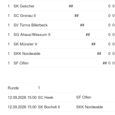
1
SK Gescher
##
0
0
1
SC Gronau II
##
0
0
1
SV Türme Billerbeck
##
0
0
1
SG Ahaus/Wessum II
##
0
0
1
SK Münster V
##
0
0
1
SKK Nordwalde
##
0
0
1
SF Olfen
##
0
0
1
Runde
SF Olfen
12.09.2026 15:00
SC Heek
12.09.2026 15:00
SK Bocholt II
SKK Nordwalde