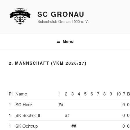
Zum
Inhalt
SC GRONAU
springen
Schachclub Gronau 1920 e. V.
Menü
2. MANNSCHAFT (VKM 2026/27)
Pl.
Name
1
2
3
4
5
6
7
8
9
10
P
B
1
SC Heek
##
0
0
1
SK Bocholt II
##
0
0
1
SK Ochtrup
##
0
0