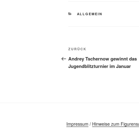
KATEGORIEN
ALLGEMEIN
Beitragsnavigation
Vorheriger
ZURÜCK
Beitrag
Andrey Tschernow gewinnt das
Jugendblitzturnier im Januar
Impressum
/
Hinweise zum Figurens