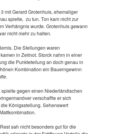
t 3 mit Gerard Grotenhuis, ehemaliger
au spielte, zu tun. Ton kam nicht zur
m Verhängnis wurde. Grotenhuis gewann
ar nicht mehr zu halten.
e Remis. Die Stellungen waren
kamen in Zeitnot. Storck nahm in einer
ung die Punkteteilung an doch genau in
chönen Kombination ein Bauerngewinn
tte.
spielte gegen einen Niederländischen
ringermanöver verschaffte er sich
f die Königsstellung. Sehenswert
 Mattkombination.
Rest sah nicht besonders gut für die
ijk erlangte in der Eröffnung Vorteile die