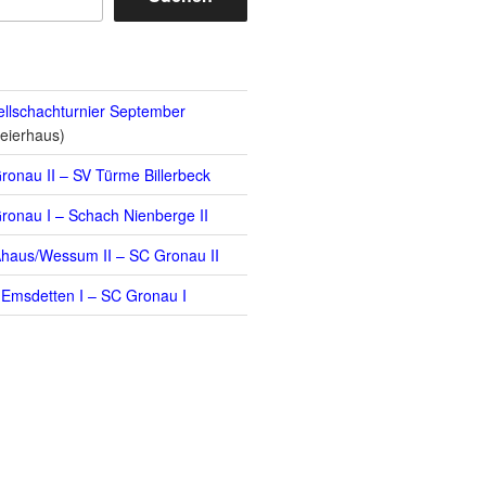
llschachturnier September
eierhaus)
ronau II – SV Türme Billerbeck
ronau I – Schach Nienberge II
haus/Wessum II – SC Gronau II
Emsdetten I – SC Gronau I