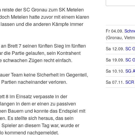
ga reiste der SC Gronau zum SK Metelen
doch Metelen hatte zuvor mit einem klaren
 lassen und die anderen Kämpfe immer
Fr 04.09.
Schne
(Gronau, Vietm
 an Brett 7 seinen fünften Sieg im fünften
Sa 12.09.
SC G
 die Partie gelaufen, sein Kontrahent
se schwachen Zügen recht einfach.
Sa 19.09.
SC G
Sa 10.10.
SG A
uer Team keine Sicherheit im Gegenteil,
 Partien nacheinander verloren.
Sa 07.11.
SCR 
tt 8 im Einsatz verpasste in der
rlangen in dem er einen zu passiven
inen Bauern und konnte das Endspiel mit
en. Es stellte sich heraus, das sein
e Spieler an diesem Tag war, wurde er
elo kommend nachgemeldet.