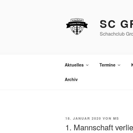
Zum
Inhalt
springen
SC G
Schachclub Gro
Aktuelles
Termine
Archiv
VERÖFFENTLICHT
18. JANUAR 2020
VON
MS
AM
1. Mannschaft verli