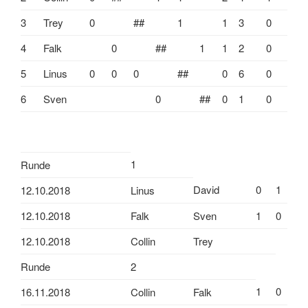
3
Trey
0
##
1
1
3
0
4
Falk
0
##
1
1
2
0
5
Linus
0
0
0
##
0
6
0
6
Sven
0
##
0
1
0
1
Runde
David
0
1
12.10.2018
Linus
12.10.2018
Falk
Sven
1
0
12.10.2018
Collin
Trey
Runde
2
1
0
16.11.2018
Collin
Falk