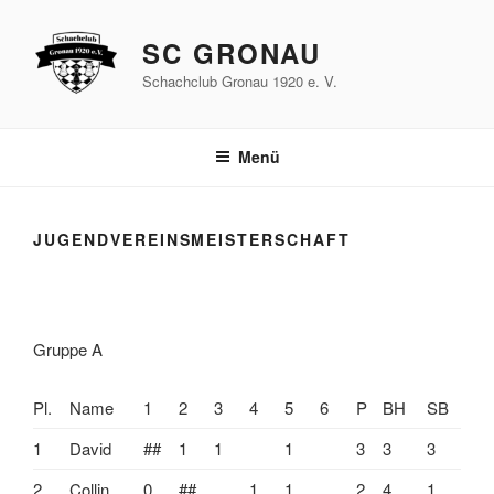
Zum
Inhalt
SC GRONAU
springen
Schachclub Gronau 1920 e. V.
Menü
JUGENDVEREINSMEISTERSCHAFT
Gruppe A
Pl.
Name
1
2
3
4
5
6
P
BH
SB
1
David
##
1
1
1
3
3
3
2
Collin
0
##
1
1
2
4
1