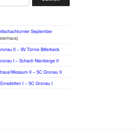
llschachturnier September
eierhaus)
ronau II – SV Türme Billerbeck
ronau I – Schach Nienberge II
haus/Wessum II – SC Gronau II
Emsdetten I – SC Gronau I