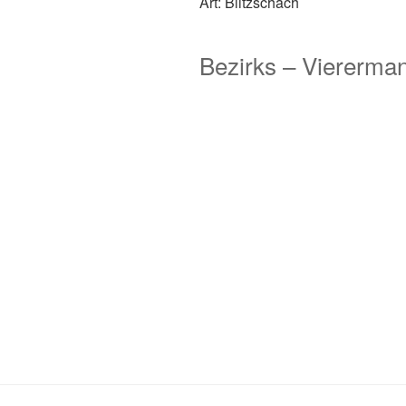
Art: Blitzschach
Bezirks – Viererman