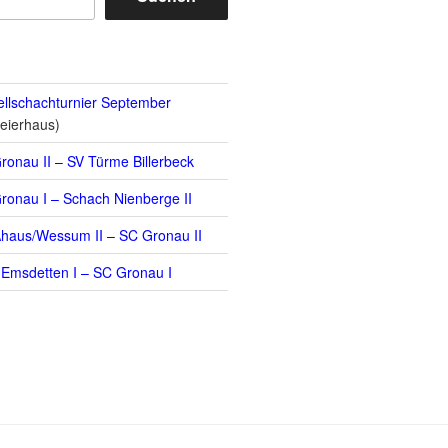
llschachturnier September
eierhaus)
ronau II – SV Türme Billerbeck
ronau I – Schach Nienberge II
haus/Wessum II – SC Gronau II
Emsdetten I – SC Gronau I