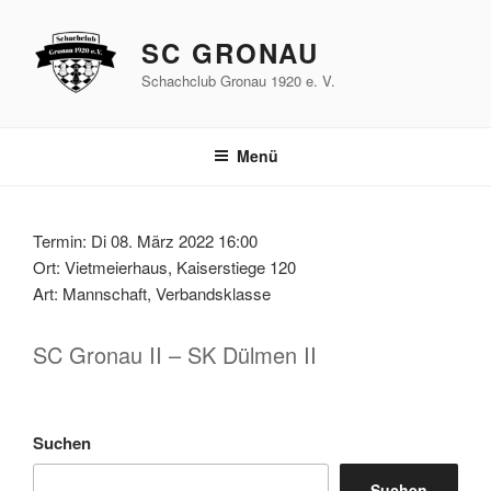
Zum
Inhalt
SC GRONAU
springen
Schachclub Gronau 1920 e. V.
Menü
Termin: Di 08. März 2022 16:00
Ort: Vietmeierhaus, Kaiserstiege 120
Art: Mannschaft, Verbandsklasse
SC Gronau II – SK Dülmen II
Suchen
Suchen