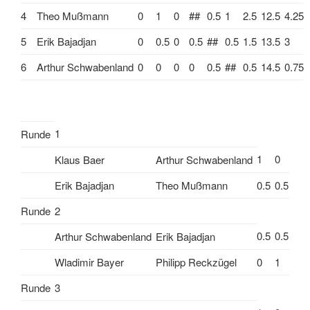
4
Theo Mußmann
0
1
0
##
0.5
1
2.5
12.5
4.25
5
Erik Bajadjan
0
0.5
0
0.5
##
0.5
1.5
13.5
3
6
Arthur Schwabenland
0
0
0
0
0.5
##
0.5
14.5
0.75
1
Runde
1
0
Klaus Baer
Arthur Schwabenland
Erik Bajadjan
Theo Mußmann
0.5
0.5
Runde
2
0.5
0.5
Arthur Schwabenland
Erik Bajadjan
Wladimir Bayer
Philipp Reckzügel
0
1
Runde
3