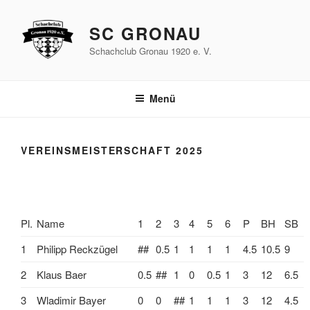
Zum
Inhalt
SC GRONAU
springen
Schachclub Gronau 1920 e. V.
Menü
VEREINSMEISTERSCHAFT 2025
Pl.
Name
1
2
3
4
5
6
P
BH
SB
1
Philipp Reckzügel
##
0.5
1
1
1
1
4.5
10.5
9
2
Klaus Baer
0.5
##
1
0
0.5
1
3
12
6.5
3
Wladimir Bayer
0
0
##
1
1
1
3
12
4.5