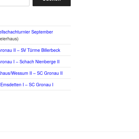
llschachturnier September
eierhaus)
ronau II – SV Türme Billerbeck
ronau I – Schach Nienberge II
haus/Wessum II – SC Gronau II
Emsdetten I – SC Gronau I