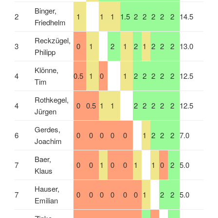
Binger,
2
1
1
1
1.5
2
2
2
2
2
14.5
Friedhelm
Reckzügel,
3
0
1
2
1
2
1
2
2
2
13.0
Philipp
Klönne,
4
0.5
1
0
1
2
2
2
2
2
12.5
Tim
Rothkegel,
4
0
0.5
1
1
2
2
2
2
2
12.5
Jürgen
Gerdes,
6
0
0
0
0
0
1
2
2
2
7.0
Joachim
Baer,
7
0
0
1
0
0
1
1
0
2
5.0
Klaus
Hauser,
7
0
0
0
0
0
0
1
2
2
5.0
Emilian