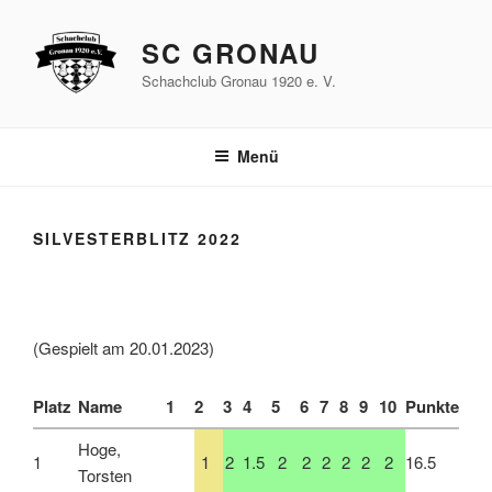
Zum
Inhalt
SC GRONAU
springen
Schachclub Gronau 1920 e. V.
Menü
SILVESTERBLITZ 2022
(Gespielt am 20.01.2023)
Platz
Name
1
2
3
4
5
6
7
8
9
10
Punkte
Hoge,
1
1
2
1.5
2
2
2
2
2
2
16.5
Torsten