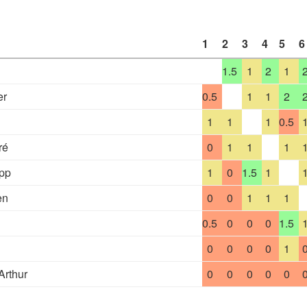
1
2
3
4
5
6
1.5
1
2
1
er
0.5
1
1
2
1
1
1
0.5
ré
0
1
1
1
ipp
1
0
1.5
1
en
0
0
1
1
1
0.5
0
0
0
1.5
0
0
0
0
1
Arthur
0
0
0
0
0