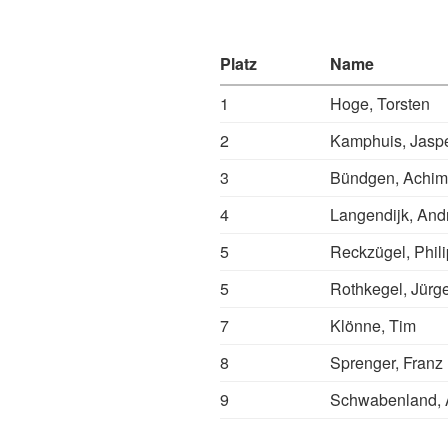
Platz
Name
1
Hoge, Torsten
2
Kamphuis, Jasp
3
Bündgen, Achim
4
Langendijk, And
5
Reckzügel, Phil
5
Rothkegel, Jürg
7
Klönne, Tim
8
Sprenger, Franz
9
Schwabenland, 