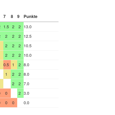
7
8
9
Punkte
2
1.5
2
2
13.0
2
2
2
2
12.5
1
2
2
2
10.5
1
2
2
2
10.0
1
0.5
1
2
8.0
1
2
2
8.0
1
2
2
7.0
0
0
2
3.0
0
0
0
0.0