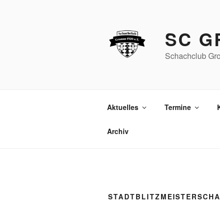
Zum
Inhalt
springen
SC G
Schachclub Gro
Aktuelles
Termine
Archiv
STADTBLITZMEISTERSCHA