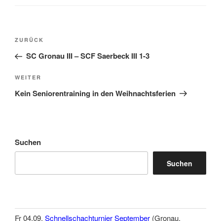
Beitragsnavigation
Vorheriger
ZURÜCK
Beitrag
SC Gronau III – SCF Saerbeck III 1-3
Nächster
WEITER
Beitrag
Kein Seniorentraining in den Weihnachtsferien
Suchen
Suchen
Fr 04.09.
Schnellschachturnier September
(Gronau,