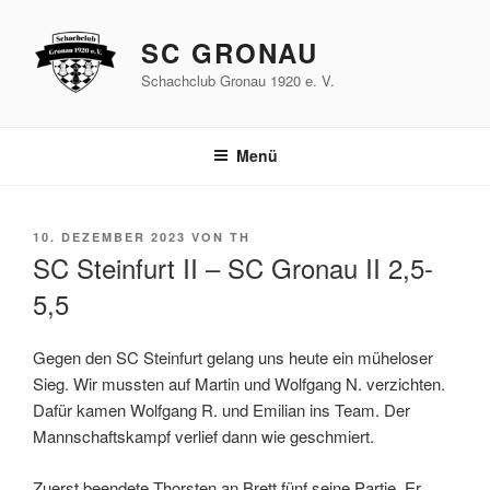
Zum
Inhalt
SC GRONAU
springen
Schachclub Gronau 1920 e. V.
Menü
VERÖFFENTLICHT
10. DEZEMBER 2023
VON
TH
AM
SC Steinfurt II – SC Gronau II 2,5-
5,5
Gegen den SC Steinfurt gelang uns heute ein müheloser
Sieg. Wir mussten auf Martin und Wolfgang N. verzichten.
Dafür kamen Wolfgang R. und Emilian ins Team. Der
Mannschaftskampf verlief dann wie geschmiert.
Zuerst beendete Thorsten an Brett fünf seine Partie. Er