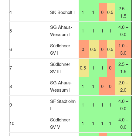
2.5 –
4
SK Bocholt I
1
1
0
0.5
1.5
SG Ahaus-
4.0 –
5
1
1
1
1
Wessum II
0.0
Südlohner
1.0 –
6
0
0.5
0
0.5
SV I
3.0
Südlohner
2.5 –
7
0.5
1
1
0
SV III
1.5
SG Ahaus-
2.0 –
8
1
1
0
0
Wessum I
2.0
SF Stadtlohn
4.0 –
9
1
1
1
1
I
0.0
Südlohner
4.0 –
10
1
1
1
1
SV V
0.0