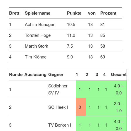
Brett
Spielername
Punkte
von
Prozent
1
Achim Bündgen
10.5
13
81
2
Torsten Hoge
11.0
13
85
3
Martin Stork
7.5
13
58
4
Tim Klönne
9.0
13
69
Runde
Auslosung
Gegner
1
2
3
4
Gesamt
Südlohner
4.0 –
1
1
1
1
1
SV IV
0.0
3.0 –
2
SC Heek I
0
1
1
1
1.0
4.0 –
3
TV Borken I
1
1
1
1
0.0