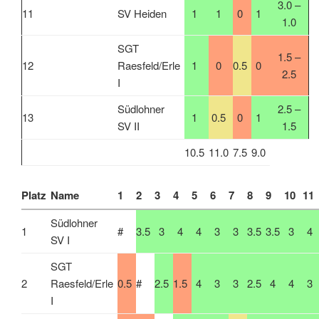
3.0 –
11
SV Heiden
1
1
0
1
1.0
SGT
1.5 –
12
Raesfeld/Erle
1
0
0.5
0
2.5
I
Südlohner
2.5 –
13
1
0.5
0
1
SV II
1.5
10.5
11.0
7.5
9.0
Platz
Name
1
2
3
4
5
6
7
8
9
10
11
Südlohner
1
#
3.5
3
4
4
3
3
3.5
3.5
3
4
SV I
SGT
2
Raesfeld/Erle
0.5
#
2.5
1.5
4
3
3
2.5
4
4
3
I