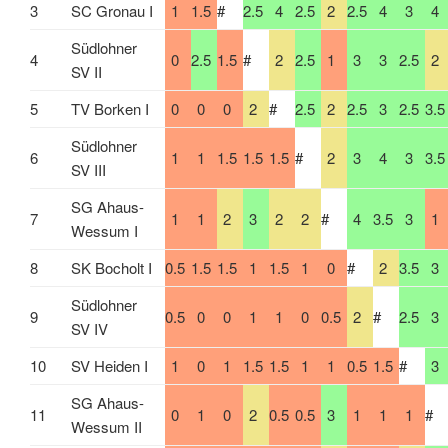
3
SC Gronau I
1
1.5
#
2.5
4
2.5
2
2.5
4
3
4
Südlohner
4
0
2.5
1.5
#
2
2.5
1
3
3
2.5
2
SV II
5
TV Borken I
0
0
0
2
#
2.5
2
2.5
3
2.5
3.5
Südlohner
6
1
1
1.5
1.5
1.5
#
2
3
4
3
3.5
SV III
SG Ahaus-
7
1
1
2
3
2
2
#
4
3.5
3
1
Wessum I
8
SK Bocholt I
0.5
1.5
1.5
1
1.5
1
0
#
2
3.5
3
Südlohner
9
0.5
0
0
1
1
0
0.5
2
#
2.5
3
SV IV
10
SV Heiden I
1
0
1
1.5
1.5
1
1
0.5
1.5
#
3
SG Ahaus-
11
0
1
0
2
0.5
0.5
3
1
1
1
#
Wessum II