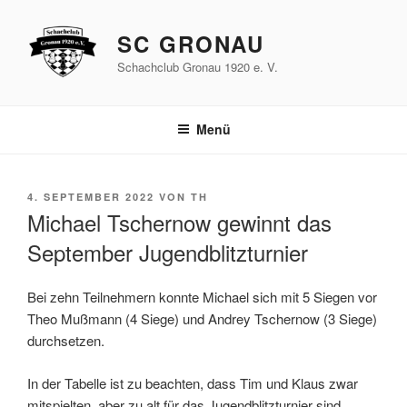
Zum
Inhalt
SC GRONAU
springen
Schachclub Gronau 1920 e. V.
Menü
VERÖFFENTLICHT
4. SEPTEMBER 2022
VON
TH
AM
Michael Tschernow gewinnt das
September Jugendblitzturnier
Bei zehn Teilnehmern konnte Michael sich mit 5 Siegen vor
Theo Mußmann (4 Siege) und Andrey Tschernow (3 Siege)
durchsetzen.
In der Tabelle ist zu beachten, dass Tim und Klaus zwar
mitspielten, aber zu alt für das Jugendblitzturnier sind.