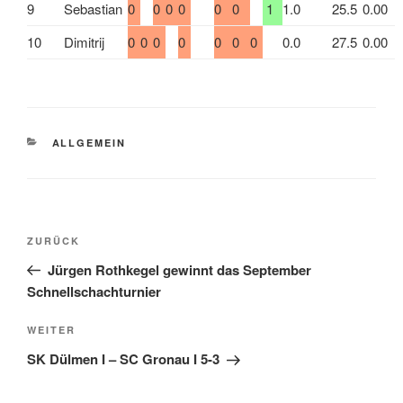
9
Sebastian
0
0
0
0
0
0
1
1.0
25.5
0.00
10
Dimitrij
0
0
0
0
0
0
0
0.0
27.5
0.00
KATEGORIEN
ALLGEMEIN
Beitragsnavigation
Vorheriger
ZURÜCK
Beitrag
Jürgen Rothkegel gewinnt das September
Schnellschachturnier
Nächster
WEITER
Beitrag
SK Dülmen I – SC Gronau I 5-3