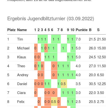
Ergebnis Jugendblitzturnier (03.09.2022)
Platz
Name
1
2
3
4
5
6
7
8
9
10
Punkte
B
S
1
Tim
1
1
1
1
1
1
1
7.0
21.5
21.50
2
Michael
0
1
0
1
1
1
1
5.0
26.0
15.00
3
Klaus
0
0
1
1
1
1
1
5.0
24.5
12.50
4
Theo
0
1
0
0
1
1
1
4.0
27.0
11.50
5
Andrey
0
0
0
1
1
1
1
4.0
20.0
6.50
6
Daniel
0
0
0
1
1
1
0.5
3.5
30.5
12.25
7
Ciara
0
0
0
0
1
1
1
3.0
22.0
3.50
8
Felix
0
0
0
0.5
0
1
1
2.5
20.5
2.75