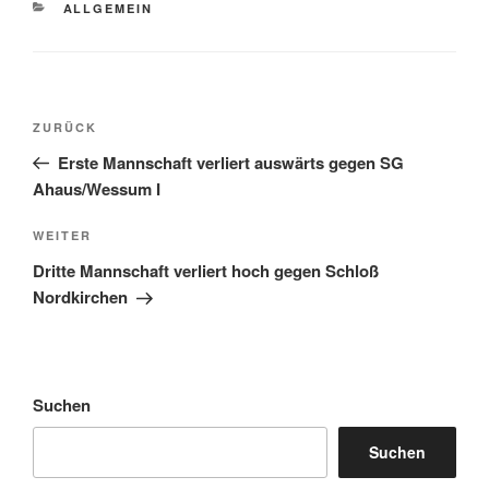
KATEGORIEN
ALLGEMEIN
Beitragsnavigation
Vorheriger
ZURÜCK
Beitrag
Erste Mannschaft verliert auswärts gegen SG
Ahaus/Wessum I
Nächster
WEITER
Beitrag
Dritte Mannschaft verliert hoch gegen Schloß
Nordkirchen
Suchen
Suchen