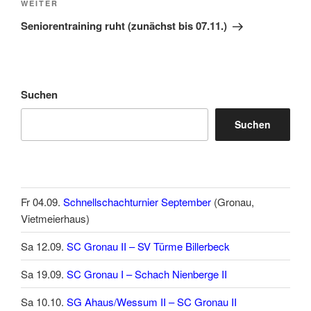
Nächster
WEITER
Beitrag
Seniorentraining ruht (zunächst bis 07.11.)
Suchen
Suchen
Fr 04.09.
Schnellschachturnier September
(Gronau,
Vietmeierhaus)
Sa 12.09.
SC Gronau II – SV Türme Billerbeck
Sa 19.09.
SC Gronau I – Schach Nienberge II
Sa 10.10.
SG Ahaus/Wessum II – SC Gronau II