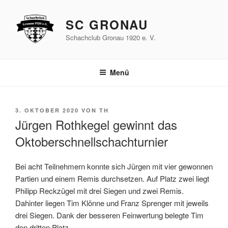
Zum
Inhalt
SC GRONAU
springen
Schachclub Gronau 1920 e. V.
Menü
VERÖFFENTLICHT
3. OKTOBER 2020
VON
TH
AM
Jürgen Rothkegel gewinnt das
Oktoberschnellschachturnier
Bei acht Teilnehmern konnte sich Jürgen mit vier gewonnen
Partien und einem Remis durchsetzen. Auf Platz zwei liegt
Philipp Reckzügel mit drei Siegen und zwei Remis.
Dahinter liegen Tim Klönne und Franz Sprenger mit jeweils
drei Siegen. Dank der besseren Feinwertung belegte Tim
den dritten Platz.