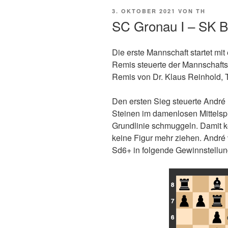
VERÖFFENTLICHT
3. OKTOBER 2021
VON
TH
AM
SC Gronau I – SK Bo
Die erste Mannschaft startet mit
Remis steuerte der Mannschaftsf
Remis von Dr. Klaus Reinhold,
Lizenz: CC BY-SA 3.0, siehe unten
Den ersten Sieg steuerte André 
Steinen im damenlosen Mittelsp
Grundlinie schmuggeln. Damit ko
keine Figur mehr ziehen. André
Sd6+ in folgende Gewinnstellun
8
7
6