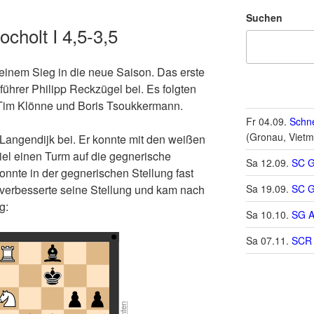
Suchen
cholt I 4,5-3,5
 einem Sieg in die neue Saison. Das erste
ührer Philipp Reckzügel bei. Es folgten
 Tim Klönne und Boris Tsoukkermann.
Fr 04.09.
Schne
(Gronau, Vietm
Langendijk bei. Er konnte mit den weißen
iel einen Turm auf die gegnerische
Sa 12.09.
SC G
nnte in der gegnerischen Stellung fast
 verbesserte seine Stellung und kam nach
Sa 19.09.
SC G
g:
Sa 10.10.
SG A
Sa 07.11.
SCR 