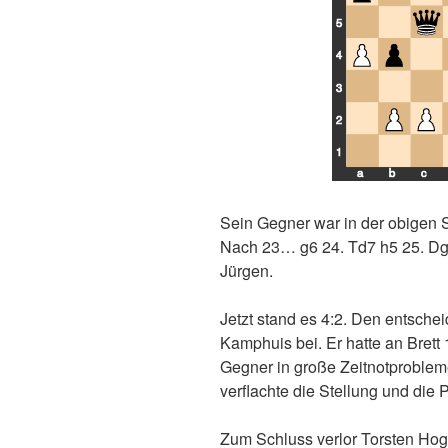
5
4
3
2
1
a
b
c
Sein Gegner war in der obigen S
Nach 23… g6 24. Td7 h5 25. Dg5
Jürgen.
Jetzt stand es 4:2. Den entsche
Kamphuis bei. Er hatte an Bret
Gegner in große Zeitnotproble
verflachte die Stellung und die
Zum Schluss verlor Torsten Hoge