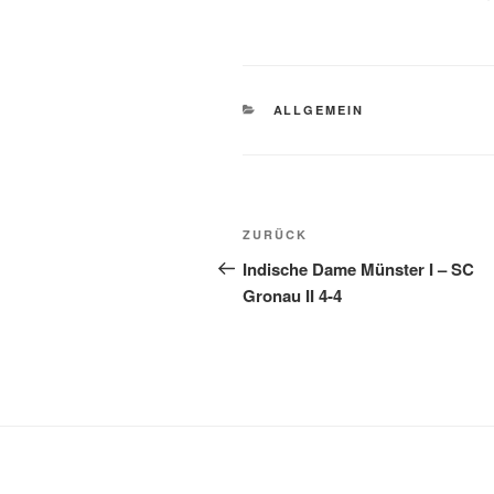
KATEGORIEN
ALLGEMEIN
Beitragsnavigation
Vorheriger
ZURÜCK
Beitrag
Indische Dame Münster I – SC
Gronau II 4-4