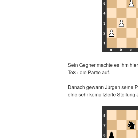
5
4
3
2
1
a
b
c
Lizenz: CC BY-SA 3.0, siehe unten
Sein Gegner machte es ihm hier
Te8+ die Partie auf.
Danach gewann Jürgen seine Par
eine sehr komplizierte Stellung 
8
7
6