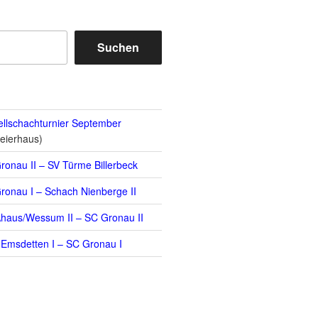
Suchen
llschachturnier September
eierhaus)
ronau II – SV Türme Billerbeck
ronau I – Schach Nienberge II
haus/Wessum II – SC Gronau II
Emsdetten I – SC Gronau I