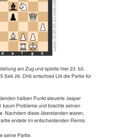
d
e
f
g
h
tellung am Zug und spielte hier 23. b3.
 Se6 26. Dh6 entschied Lf4 die Partie für
idenden halben Punkt steuerte Jasper
t 1 kaum Probleme und brachte seinen
me. Nachdem diese überstanden waren,
 Partie endete im entscheidenden Remis.
 seine Partie.