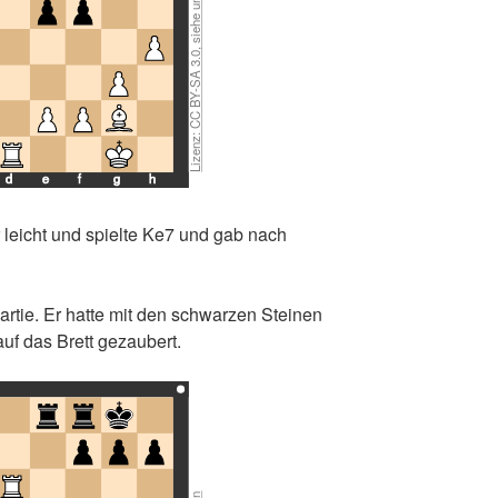
d
e
f
g
h
 leicht und spielte Ke7 und gab nach
tie. Er hatte mit den schwarzen Steinen
auf das Brett gezaubert.