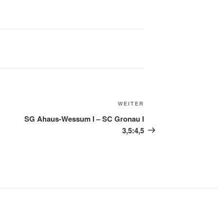
Nächster
WEITER
Beitrag
SG Ahaus-Wessum I – SC Gronau I
3,5:4,5