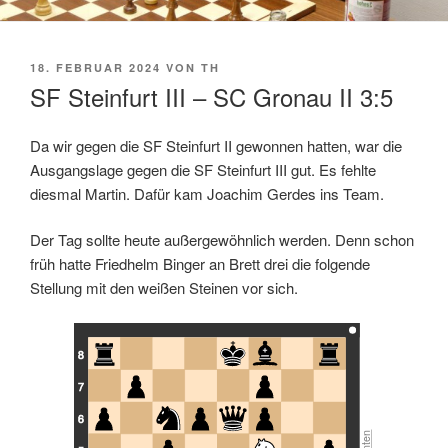
VERÖFFENTLICHT
18. FEBRUAR 2024
VON
TH
AM
SF Steinfurt III – SC Gronau II 3:5
Da wir gegen die SF Steinfurt II gewonnen hatten, war die
Lizenz: CC BY-SA 3.0, siehe unten
Ausgangslage gegen die SF Steinfurt III gut. Es fehlte
diesmal Martin. Dafür kam Joachim Gerdes ins Team.
Der Tag sollte heute außergewöhnlich werden. Denn schon
früh hatte Friedhelm Binger an Brett drei die folgende
Stellung mit den weißen Steinen vor sich.
8
7
6