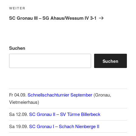
Nächster
WEITER
Beitrag
SC Gronau III – SG Ahaus/Wessum IV 3-1
Suchen
Suchen
Fr 04.09.
Schnellschachturnier September
(Gronau,
Vietmeierhaus)
Sa 12.09.
SC Gronau II – SV Türme Billerbeck
Sa 19.09.
SC Gronau I – Schach Nienberge II