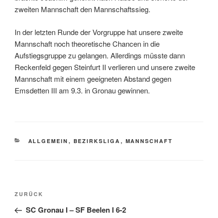
zweiten Mannschaft den Mannschaftssieg.
In der letzten Runde der Vorgruppe hat unsere zweite
Mannschaft noch theoretische Chancen in die
Aufstiegsgruppe zu gelangen. Allerdings müsste dann
Reckenfeld gegen Steinfurt II verlieren und unsere zweite
Mannschaft mit einem geeigneten Abstand gegen
Emsdetten III am 9.3. in Gronau gewinnen.
KATEGORIEN
ALLGEMEIN
,
BEZIRKSLIGA
,
MANNSCHAFT
Beitragsnavigation
Vorheriger
ZURÜCK
Beitrag
SC Gronau I – SF Beelen I 6-2