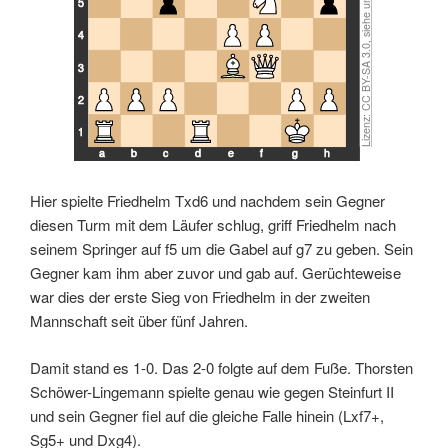
5
4
3
2
1
a
b
c
d
e
f
g
h
Hier spielte Friedhelm Txd6 und nachdem sein Gegner
diesen Turm mit dem Läufer schlug, griff Friedhelm nach
seinem Springer auf f5 um die Gabel auf g7 zu geben. Sein
Gegner kam ihm aber zuvor und gab auf. Gerüchteweise
war dies der erste Sieg von Friedhelm in der zweiten
Mannschaft seit über fünf Jahren.
Damit stand es 1-0. Das 2-0 folgte auf dem Fuße. Thorsten
Schöwer-Lingemann spielte genau wie gegen Steinfurt II
und sein Gegner fiel auf die gleiche Falle hinein (Lxf7+,
Sg5+ und Dxg4).