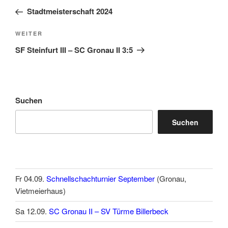
Beitrag
Stadtmeisterschaft 2024
Nächster
WEITER
Beitrag
SF Steinfurt III – SC Gronau II 3:5
Suchen
Suchen
Fr 04.09.
Schnellschachturnier September
(Gronau,
Vietmeierhaus)
Sa 12.09.
SC Gronau II – SV Türme Billerbeck