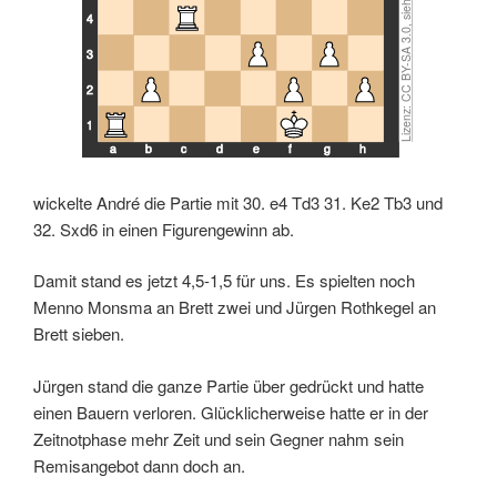
4
3
2
1
a
b
c
d
e
f
g
h
wickelte André die Partie mit 30. e4 Td3 31. Ke2 Tb3 und
32. Sxd6 in einen Figurengewinn ab.
Damit stand es jetzt 4,5-1,5 für uns. Es spielten noch
Menno Monsma an Brett zwei und Jürgen Rothkegel an
Brett sieben.
Jürgen stand die ganze Partie über gedrückt und hatte
einen Bauern verloren. Glücklicherweise hatte er in der
Zeitnotphase mehr Zeit und sein Gegner nahm sein
Remisangebot dann doch an.