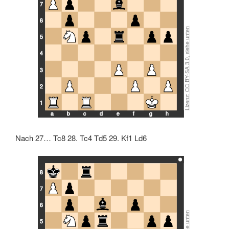
7
6
5
4
3
Lizenz: CC BY-SA 3.0, siehe unten
2
1
a
b
c
d
e
f
g
h
Nach 27… Tc8 28. Tc4 Td5 29. Kf1 Ld6
8
7
6
5