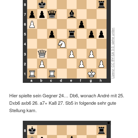
8
7
6
5
4
3
2
Lizenz: CC BY-SA 3.0, siehe unten
1
a
b
c
d
e
f
g
h
Hier spielte sein Gegner 24… Db6, wonach André mit 25.
Dxb6 axb6 26. a7+ Ka8 27. Sb5 in folgende sehr gute
Stellung kam.
8