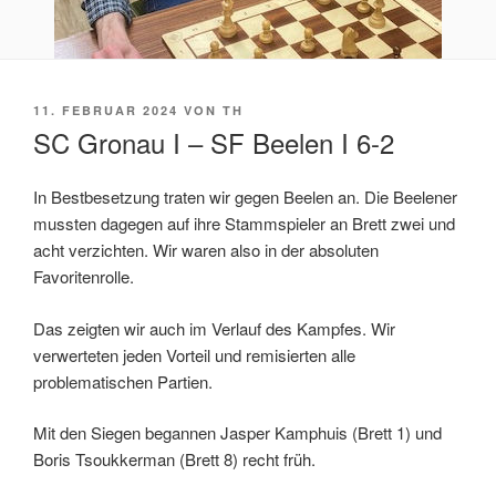
VERÖFFENTLICHT
11. FEBRUAR 2024
VON
TH
AM
SC Gronau I – SF Beelen I 6-2
In Bestbesetzung traten wir gegen Beelen an. Die Beelener
mussten dagegen auf ihre Stammspieler an Brett zwei und
acht verzichten. Wir waren also in der absoluten
Favoritenrolle.
Das zeigten wir auch im Verlauf des Kampfes. Wir
verwerteten jeden Vorteil und remisierten alle
problematischen Partien.
Lizenz: CC BY-SA 3.0, siehe unten
Mit den Siegen begannen Jasper Kamphuis (Brett 1) und
Boris Tsoukkerman (Brett 8) recht früh.