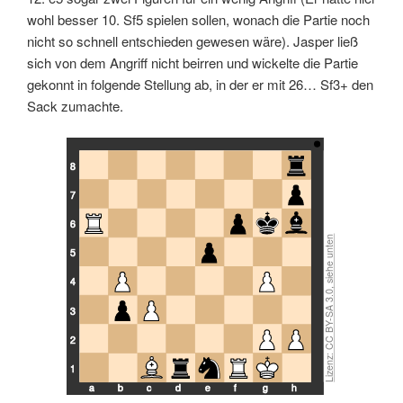
Lizenz: CC BY-SA 3.0, siehe unten
wohl besser 10. Sf5 spielen sollen, wonach die Partie noch
nicht so schnell entschieden gewesen wäre). Jasper ließ
sich von dem Angriff nicht beirren und wickelte die Partie
gekonnt in folgende Stellung ab, in der er mit 26… Sf3+ den
Sack zumachte.
8
7
6
5
4
3
2
1
a
b
c
d
e
f
g
h