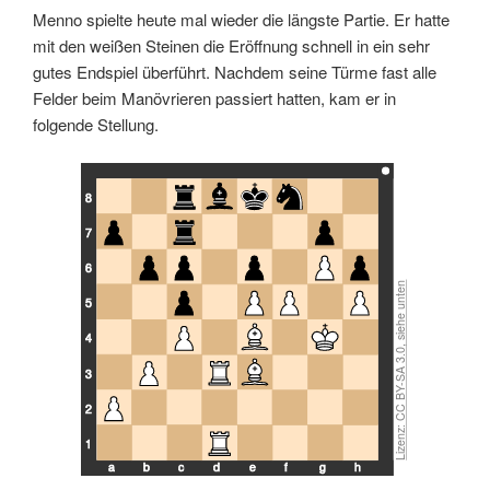
Lizenz: CC BY-SA 3.0, siehe unten
Menno spielte heute mal wieder die längste Partie. Er hatte
mit den weißen Steinen die Eröffnung schnell in ein sehr
gutes Endspiel überführt. Nachdem seine Türme fast alle
Felder beim Manövrieren passiert hatten, kam er in
folgende Stellung.
8
7
6
5
4
3
2
1
a
b
c
d
e
f
g
h