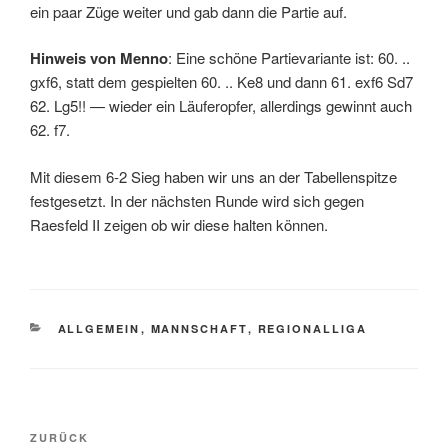
ein paar Züge weiter und gab dann die Partie auf.
Hinweis von Menno
: Eine schöne Partievariante ist: 60. ..
gxf6, statt dem gespielten 60. .. Ke8 und dann 61. exf6 Sd7
62. Lg5!! — wieder ein Läuferopfer, allerdings gewinnt auch
62. f7.
Mit diesem 6-2 Sieg haben wir uns an der Tabellenspitze
festgesetzt. In der nächsten Runde wird sich gegen
Raesfeld II zeigen ob wir diese halten können.
KATEGORIEN
ALLGEMEIN
,
MANNSCHAFT
,
REGIONALLIGA
Beitragsnavigation
Vorheriger
ZURÜCK