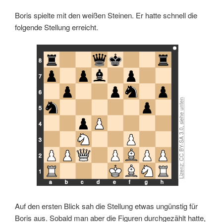
Lizenz: CC BY-SA 3.0, siehe unten
Boris spielte mit den weißen Steinen. Er hatte schnell die
folgende Stellung erreicht.
8
7
6
5
4
3
2
1
a
b
c
d
e
f
g
h
Auf den ersten Blick sah die Stellung etwas ungünstig für
Boris aus. Sobald man aber die Figuren durchgezählt hatte,