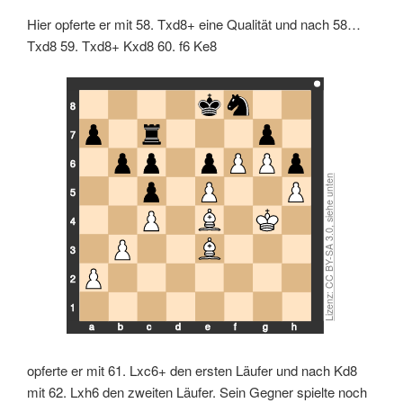
Lizenz: CC BY-SA 3.0, siehe unten
Hier opferte er mit 58. Txd8+ eine Qualität und nach 58…
Txd8 59. Txd8+ Kxd8 60. f6 Ke8
8
7
6
5
4
3
2
1
a
b
c
d
e
f
g
h
opferte er mit 61. Lxc6+ den ersten Läufer und nach Kd8
mit 62. Lxh6 den zweiten Läufer. Sein Gegner spielte noch