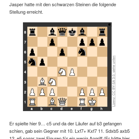
Jasper hatte mit den schwarzen Steinen die folgende
Stellung erreicht.
8
7
6
5
4
3
2
1
a
b
c
d
e
f
g
h
Er spielte hier 9… c5 und da der Läufer auf b3 gefangen
schien, gab sein Gegner mit 10. Lxf7+ Kxf7 11. Sdxb5 axb5
12. e5 sogar zwei Figuren für ein wenig Angriff (Er hätte hier