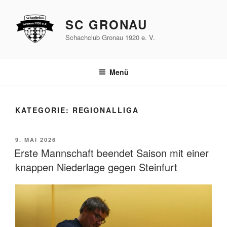
Zum
Inhalt
SC GRONAU
springen
Schachclub Gronau 1920 e. V.
Menü
KATEGORIE:
REGIONALLIGA
VERÖFFENTLICHT
9. MAI 2026
AM
Erste Mannschaft beendet Saison mit einer
knappen Niederlage gegen Steinfurt