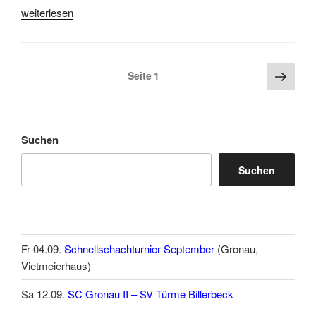
„Erste
weiterlesen
Mannschaft
gewinnt
gegen
Seitennummerierung
Näch
Seite
1
SC
Seite
der
Rochade
Beiträge
Emsdetten
I“
Suchen
Suchen
Fr 04.09.
Schnellschachturnier September
(Gronau,
Vietmeierhaus)
Sa 12.09.
SC Gronau II – SV Türme Billerbeck