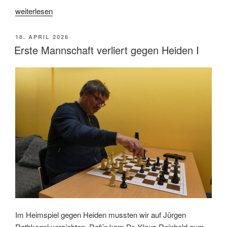
„Erste
weiterlesen
Mannschaft
beendet
VERÖFFENTLICHT
18. APRIL 2026
Saison
AM
Erste Mannschaft verliert gegen Heiden I
mit
einer
knappen
Niederlage
gegen
Steinfurt“
Im Heimspiel gegen Heiden mussten wir auf Jürgen
Rothkegel verzichten. Dafür kam Dr. Klaus Reinhold zum