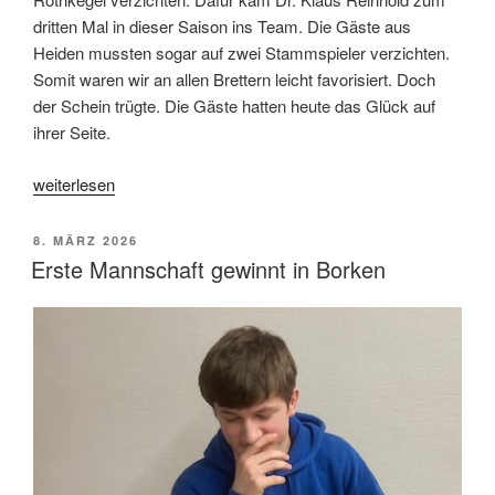
dritten Mal in dieser Saison ins Team. Die Gäste aus
Heiden mussten sogar auf zwei Stammspieler verzichten.
Somit waren wir an allen Brettern leicht favorisiert. Doch
der Schein trügte. Die Gäste hatten heute das Glück auf
ihrer Seite.
„Erste
weiterlesen
Mannschaft
verliert
VERÖFFENTLICHT
8. MÄRZ 2026
gegen
AM
Erste Mannschaft gewinnt in Borken
Heiden
I“