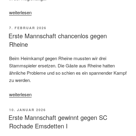
„Erste
weiterlesen
Mannschaft
gewinnt
VERÖFFENTLICHT
7. FEBRUAR 2026
in
AM
Erste Mannschaft chancenlos gegen
Borken“
Rheine
Beim Heimkampf gegen Rheine mussten wir drei
Stammspieler ersetzen. Die Gäste aus Rheine hatten
ähnliche Probleme und so schien es ein spannender Kampf
zu werden.
„Erste
weiterlesen
Mannschaft
chancenlos
VERÖFFENTLICHT
10. JANUAR 2026
gegen
AM
Erste Mannschaft gewinnt gegen SC
Rheine“
Rochade Emsdetten I