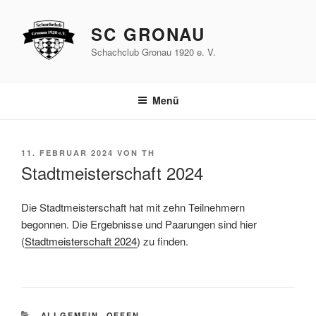
Zum
Inhalt
SC GRONAU
springen
Schachclub Gronau 1920 e. V.
Menü
VERÖFFENTLICHT
11. FEBRUAR 2024
VON
TH
AM
Stadtmeisterschaft 2024
Die Stadtmeisterschaft hat mit zehn Teilnehmern
begonnen. Die Ergebnisse und Paarungen sind hier
(
Stadtmeisterschaft 2024
) zu finden.
KATEGORIEN
ALLGEMEIN
,
OFFEN