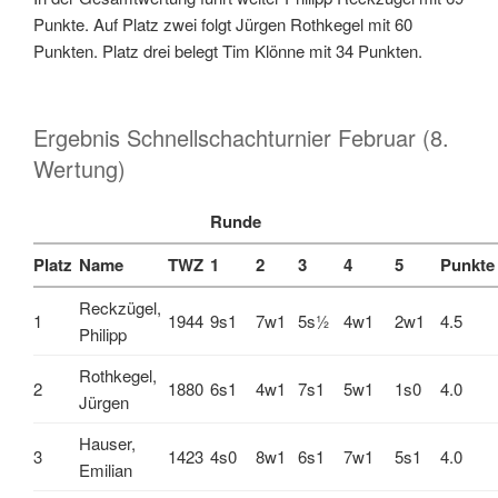
Punkte. Auf Platz zwei folgt Jürgen Rothkegel mit 60
Punkten. Platz drei belegt Tim Klönne mit 34 Punkten.
Ergebnis Schnellschachturnier Februar (8.
Wertung)
Runde
Platz
Name
TWZ
1
2
3
4
5
Punkte
Reckzügel,
1
1944
9s1
7w1
5s½
4w1
2w1
4.5
Philipp
Rothkegel,
2
1880
6s1
4w1
7s1
5w1
1s0
4.0
Jürgen
Hauser,
3
1423
4s0
8w1
6s1
7w1
5s1
4.0
Emilian