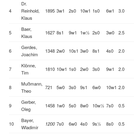
Dr.
4
Reinhold,
1895
3w1
2s0
10w1
1s0
6w1
3.0
Klaus
Baer,
5
1627
8s1
9w1
1w½
2s0
3w0
2.5
Klaus
Gerdes,
6
1348
2w0
10s1
3w0
8s1
4s0
2.0
Joachim
Klönne,
7
1810
10w1
1s0
2w0
3s0
9w1
2.0
Tim
Mußmann,
8
721
5w0
3s0
9s1
6w0
10w1
2.0
Theo
Gerber,
9
1458
1w0
5s0
8w0
10w½
7s0
0.5
Oleg
Bayer,
10
1200
7s0
6w0
4s0
9s½
8s0
0.5
Wladimir