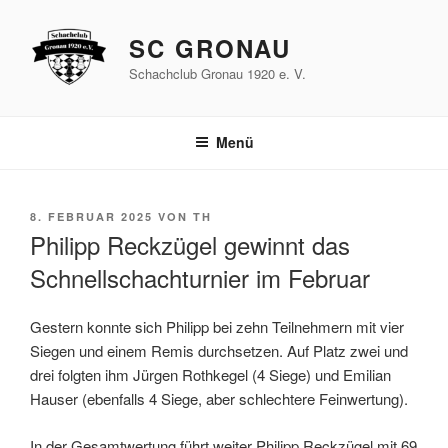
Zum
Inhalt
SC GRONAU
springen
Schachclub Gronau 1920 e. V.
Menü
VERÖFFENTLICHT
8. FEBRUAR 2025
VON
TH
AM
Philipp Reckzügel gewinnt das
Schnellschachturnier im Februar
Gestern konnte sich Philipp bei zehn Teilnehmern mit vier
Siegen und einem Remis durchsetzen. Auf Platz zwei und
drei folgten ihm Jürgen Rothkegel (4 Siege) und Emilian
Hauser (ebenfalls 4 Siege, aber schlechtere Feinwertung).
In der Gesamtwertung führt weiter Philipp Reckzügel mit 69