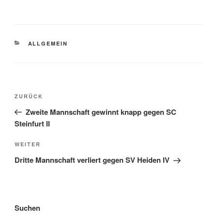
KATEGORIEN
ALLGEMEIN
Beitragsnavigation
Vorheriger
ZURÜCK
Beitrag
Zweite Mannschaft gewinnt knapp gegen SC
Steinfurt II
Nächster
WEITER
Beitrag
Dritte Mannschaft verliert gegen SV Heiden IV
Suchen