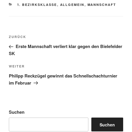
KATEGORIEN
1. BEZIRKSKLASSE
,
ALLGEMEIN
,
MANNSCHAFT
Beitragsnavigation
Vorheriger
ZURÜCK
Beitrag
Erste Mannschaft verliert klar gegen den Bielefelder
SK
Nächster
WEITER
Beitrag
Philipp Reckzügel gewinnt das Schnellschachturnier
im Februar
Suchen
Suchen