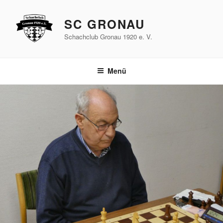
Zum
Inhalt
SC GRONAU
springen
Schachclub Gronau 1920 e. V.
Menü