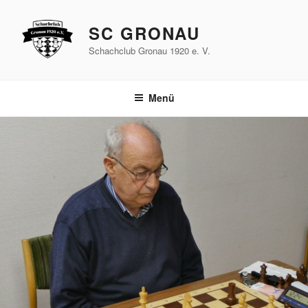
Zum
Inhalt
SC GRONAU
springen
Schachclub Gronau 1920 e. V.
Menü