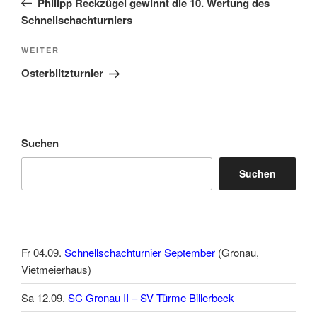
Philipp Reckzügel gewinnt die 10. Wertung des
Schnellschachturniers
Nächster
WEITER
Beitrag
Osterblitzturnier
Suchen
Suchen
Fr 04.09.
Schnellschachturnier September
(Gronau,
Vietmeierhaus)
Sa 12.09.
SC Gronau II – SV Türme Billerbeck