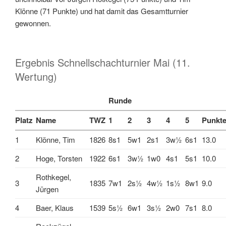
Klönne (71 Punkte) und hat damit das Gesamtturnier
gewonnen.
Ergebnis Schnellschachturnier Mai (11.
Wertung)
Runde
Platz
Name
TWZ
1
2
3
4
5
Punkt
1
Klönne, Tim
1826
8s1
5w1
2s1
3w½
6s1
13.0
2
Hoge, Torsten
1922
6s1
3w½
1w0
4s1
5s1
10.0
Rothkegel,
3
1835
7w1
2s½
4w½
1s½
8w1
9.0
Jürgen
4
Baer, Klaus
1539
5s½
6w1
3s½
2w0
7s1
8.0