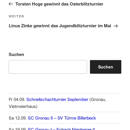
Beitrag
Torsten Hoge gewinnt das Osterblitzturnier
Nächster
WEITER
Beitrag
Linus Zinke gewinnt das Jugendblitzturnier im Mai
Suchen
Suchen
Fr 04.09.
Schnellschachturnier September
(Gronau,
Vietmeierhaus)
Sa 12.09.
SC Gronau II – SV Türme Billerbeck
Sa 19.09.
SC Gronau I – Schach Nienberge II