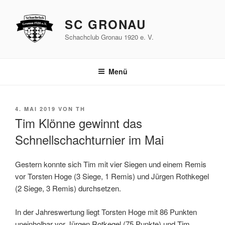
Zum
Inhalt
SC GRONAU
springen
Schachclub Gronau 1920 e. V.
Menü
VERÖFFENTLICHT
4. MAI 2019
VON
TH
AM
Tim Klönne gewinnt das
Schnellschachturnier im Mai
Gestern konnte sich Tim mit vier Siegen und einem Remis
vor Torsten Hoge (3 Siege, 1 Remis) und Jürgen Rothkegel
(2 Siege, 3 Remis) durchsetzen.
In der Jahreswertung liegt Torsten Hoge mit 86 Punkten
uneinholbar vor Jürgen Rotkegel (75 Punkte) und Tim