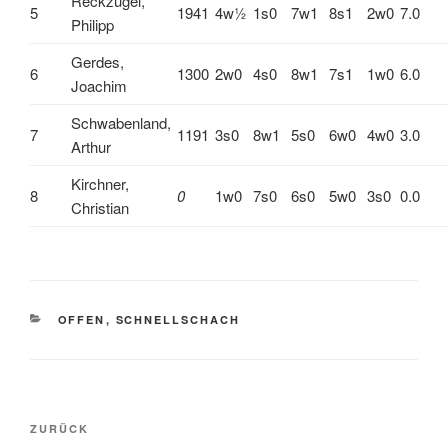
Reckzügel,
5
1941
4w½
1s0
7w1
8s1
2w0
7.0
Philipp
Gerdes,
6
1300
2w0
4s0
8w1
7s1
1w0
6.0
Joachim
Schwabenland,
7
1191
3s0
8w1
5s0
6w0
4w0
3.0
Arthur
Kirchner,
8
0
1w0
7s0
6s0
5w0
3s0
0.0
Christian
KATEGORIEN
OFFEN
,
SCHNELLSCHACH
Beitragsnavigation
Vorheriger
ZURÜCK