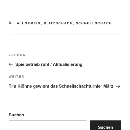
KATEGORIEN
ALLGEMEIN
,
BLITZSCHACH
,
SCHNELLSCHACH
Beitragsnavigation
Vorheriger
ZURÜCK
Beitrag
Spielbetrieb ruht / Aktualisierung
Nächster
WEITER
Beitrag
Tim Klönne gewinnt das Schnellschachturnier März
Suchen
Suchen