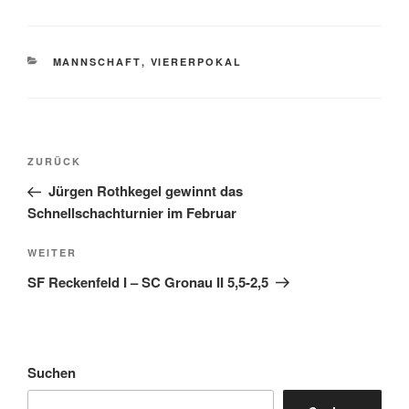
KATEGORIEN
MANNSCHAFT
,
VIERERPOKAL
Beitragsnavigation
Vorheriger
ZURÜCK
Beitrag
Jürgen Rothkegel gewinnt das
Schnellschachturnier im Februar
Nächster
WEITER
Beitrag
SF Reckenfeld I – SC Gronau II 5,5-2,5
Suchen