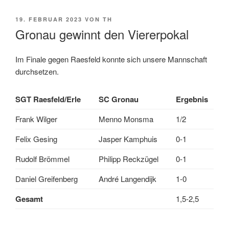
VERÖFFENTLICHT
19. FEBRUAR 2023
VON
TH
AM
Gronau gewinnt den Viererpokal
Im Finale gegen Raesfeld konnte sich unsere Mannschaft
durchsetzen.
SGT Raesfeld/Erle
SC Gronau
Ergebnis
Frank Wilger
Menno Monsma
1/2
Felix Gesing
Jasper Kamphuis
0-1
Rudolf Brömmel
Philipp Reckzügel
0-1
Daniel Greifenberg
André Langendijk
1-0
Gesamt
1,5-2,5