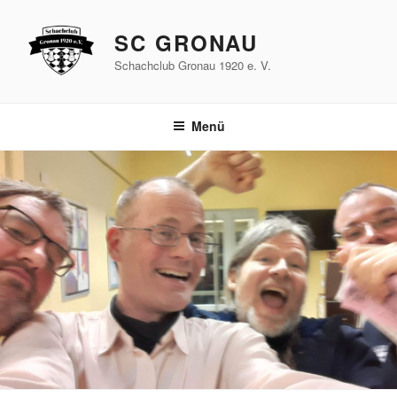
Zum
Inhalt
SC GRONAU
springen
Schachclub Gronau 1920 e. V.
Menü