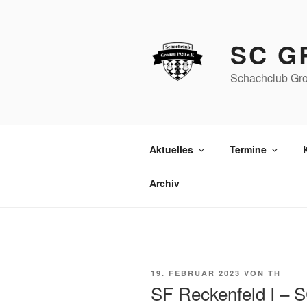
Zum
Inhalt
springen
SC G
Schachclub Gro
Aktuelles
Termine
Archiv
VERÖFFENTLICHT
19. FEBRUAR 2023
VON
TH
AM
SF Reckenfeld I – S