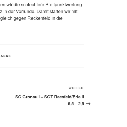
n wir die schlechtere Brettpunktwertung.
 in der Vorrunde. Damit starten wir mit
rgleich gegen Reckenfeld in die
LASSE
Nächster
WEITER
Beitrag
SC Gronau I – SGT Raesfeld/Erle II
5,5 – 2,5