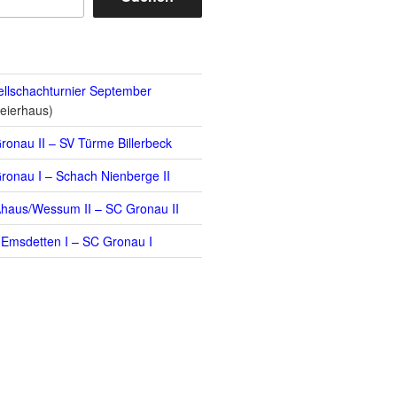
llschachturnier September
eierhaus)
ronau II – SV Türme Billerbeck
ronau I – Schach Nienberge II
haus/Wessum II – SC Gronau II
Emsdetten I – SC Gronau I