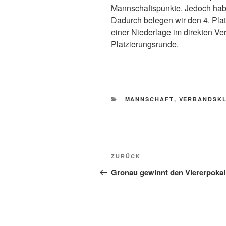
Mannschaftspunkte. Jedoch habe
Dadurch belegen wir den 4. Platz
einer Niederlage im direkten Ve
Platzierungsrunde.
KATEGORIEN
MANNSCHAFT
,
VERBANDSK
Beitragsnavigation
Vorheriger
ZURÜCK
Beitrag
Gronau gewinnt den Viererpokal