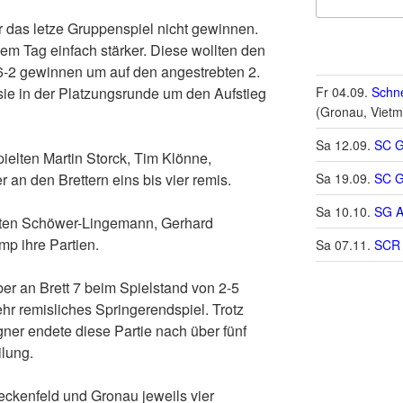
r das letze Gruppenspiel nicht gewinnen.
em Tag einfach stärker. Diese wollten den
-2 gewinnen um auf den angestrebten 2.
ie in der Platzungsrunde um den Aufstieg
Fr 04.09.
Schne
(Gronau, Vietm
Sa 12.09.
SC G
ielten Martin Storck, Tim Klönne,
 an den Brettern eins bis vier remis.
Sa 19.09.
SC G
Sa 10.10.
SG A
rsten Schöwer-Lingemann, Gerhard
p ihre Partien.
Sa 07.11.
SCR 
ber an Brett 7 beim Spielstand von 2-5
ehr remisliches Springerendspiel. Trotz
er endete diese Partie nach über fünf
ilung.
eckenfeld und Gronau jeweils vier