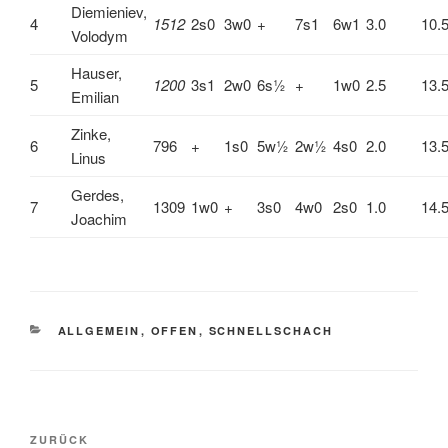
Diemieniev,
4
1512
2s0
3w0
+
7s1
6w1
3.0
10.
Volodym
Hauser,
5
1200
3s1
2w0
6s½
+
1w0
2.5
13.
Emilian
Zinke,
6
796
+
1s0
5w½
2w½
4s0
2.0
13.
Linus
Gerdes,
7
1309
1w0
+
3s0
4w0
2s0
1.0
14.
Joachim
KATEGORIEN
ALLGEMEIN
,
OFFEN
,
SCHNELLSCHACH
Beitragsnavigation
Vorheriger
ZURÜCK