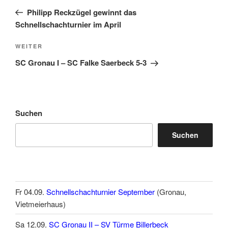
Beitrag
Philipp Reckzügel gewinnt das
Schnellschachturnier im April
Nächster
WEITER
Beitrag
SC Gronau I – SC Falke Saerbeck 5-3
Suchen
Suchen
Fr 04.09.
Schnellschachturnier September
(Gronau,
Vietmeierhaus)
Sa 12.09.
SC Gronau II – SV Türme Billerbeck