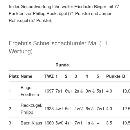
In der Gesamtwertung führt weiter Friedhelm Binger mit 77
Punkten vor Philipp Reckzügel (71 Punkte) und Jürgen
Rothkegel (57 Punkte).
Ergebnis Schnellschachturnier Mai (11.
Wertung)
Runde
Platz
Name
TWZ
1
2
3
4
5
Punkte
B
Binger,
1
1697
7s1
6w1
2s½
3w½
5s1
4.0
13.
Friedhelm
Reckzügel,
2
1938
4w1
5s1
1w½
6s½
7w1
4.0
12.
Philipp
3
Baer, Klaus
1680
5w0
4s1
7w1
1s½
+
3.5
10.