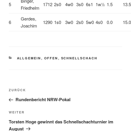
Binger,
5
1712
2s0
4w0
3s0
6s1
1w½
1.5
13.5
Friedhelm
Gerdes,
6
1290
1s0
3w0
2s0
5w0
4s0
0.0
15.0
Joachim
KATEGORIEN
ALLGEMEIN
,
OFFEN
,
SCHNELLSCHACH
Beitragsnavigation
Vorheriger
ZURÜCK
Beitrag
Rundenbericht NRW-Pokal
Nächster
WEITER
Beitrag
Torsten Hoge gewinnt das Schnellschachturnier im
August