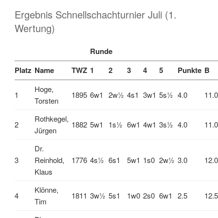
Ergebnis Schnellschachturnier Juli (1.
Wertung)
Runde
Platz
Name
TWZ
1
2
3
4
5
Punkte
B
Hoge,
1
1895
6w1
2w½
4s1
3w1
5s½
4.0
11.0
Torsten
Rothkegel,
2
1882
5w1
1s½
6w1
4w1
3s½
4.0
11.0
Jürgen
Dr.
3
Reinhold,
1776
4s½
6s1
5w1
1s0
2w½
3.0
12.0
Klaus
Klönne,
4
1811
3w½
5s1
1w0
2s0
6w1
2.5
12.5
Tim