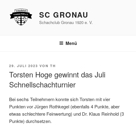
Zum
Inhalt
SC GRONAU
springen
Schachclub Gronau 1920 e. V.
Menü
VERÖFFENTLICHT
29. JULI 2023
VON
TH
AM
Torsten Hoge gewinnt das Juli
Schnellschachturnier
Bei sechs Teilnehmern konnte sich Torsten mit vier
Punkten vor Jürgen Rothkegel (ebenfalls 4 Punkte, aber
etwas schlechtere Feinwertung) und Dr. Klaus Reinhold (3
Punkte) durchsetzen.