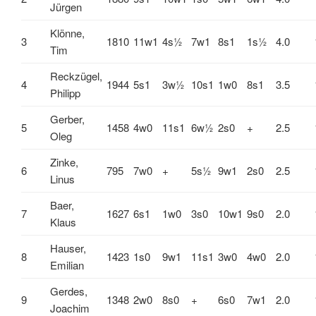
Jürgen
Klönne,
3
1810
11w1
4s½
7w1
8s1
1s½
4.0
Tim
Reckzügel,
4
1944
5s1
3w½
10s1
1w0
8s1
3.5
Philipp
Gerber,
5
1458
4w0
11s1
6w½
2s0
+
2.5
Oleg
Zinke,
6
795
7w0
+
5s½
9w1
2s0
2.5
Linus
Baer,
7
1627
6s1
1w0
3s0
10w1
9s0
2.0
Klaus
Hauser,
8
1423
1s0
9w1
11s1
3w0
4w0
2.0
Emilian
Gerdes,
9
1348
2w0
8s0
+
6s0
7w1
2.0
Joachim