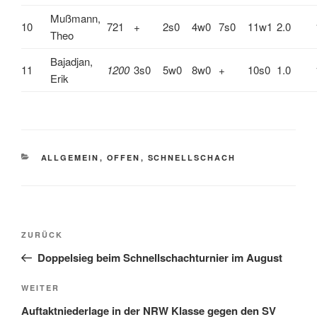
Mußmann,
10
721
+
2s0
4w0
7s0
11w1
2.0
Theo
Bajadjan,
11
1200
3s0
5w0
8w0
+
10s0
1.0
Erik
KATEGORIEN
ALLGEMEIN
,
OFFEN
,
SCHNELLSCHACH
Beitragsnavigation
Vorheriger
ZURÜCK
Beitrag
Doppelsieg beim Schnellschachturnier im August
Nächster
WEITER
Beitrag
Auftaktniederlage in der NRW Klasse gegen den SV