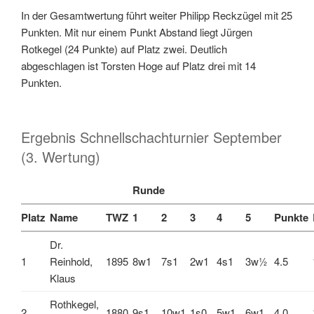
In der Gesamtwertung führt weiter Philipp Reckzügel mit 25
Punkten. Mit nur einem Punkt Abstand liegt Jürgen
Rotkegel (24 Punkte) auf Platz zwei. Deutlich
abgeschlagen ist Torsten Hoge auf Platz drei mit 14
Punkten.
Ergebnis Schnellschachturnier September
(3. Wertung)
Runde
Platz
Name
TWZ
1
2
3
4
5
Punkte
Dr.
1
Reinhold,
1895
8w1
7s1
2w1
4s1
3w½
4.5
Klaus
Rothkegel,
2
1880
9s1
10w1
1s0
5w1
6w1
4.0