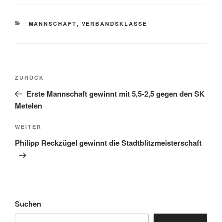
KATEGORIEN
MANNSCHAFT
,
VERBANDSKLASSE
Beitragsnavigation
Vorheriger
ZURÜCK
Beitrag
Erste Mannschaft gewinnt mit 5,5-2,5 gegen den SK
Metelen
Nächster
WEITER
Beitrag
Philipp Reckzügel gewinnt die Stadtblitzmeisterschaft
Suchen