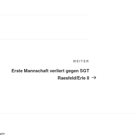
Nächster
WEITER
Beitrag
Erste Mannschaft verliert gegen SGT
Raesfeld/Erle II
atz