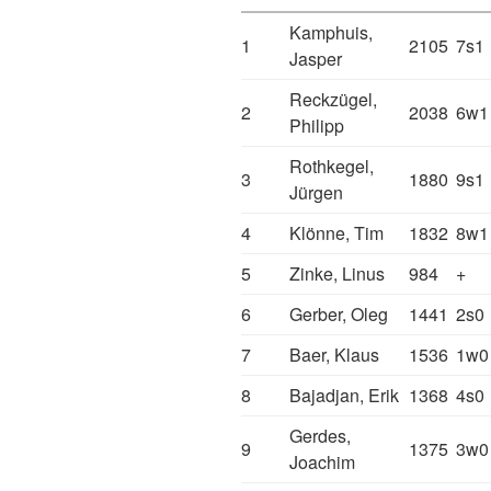
Kamphuis,
1
2105
7s1
Jasper
Reckzügel,
2
2038
6w1
Philipp
Rothkegel,
3
1880
9s1
Jürgen
4
Klönne, Tim
1832
8w1
5
Zinke, Linus
984
+
6
Gerber, Oleg
1441
2s0
7
Baer, Klaus
1536
1w0
8
Bajadjan, Erik
1368
4s0
Gerdes,
9
1375
3w0
Joachim