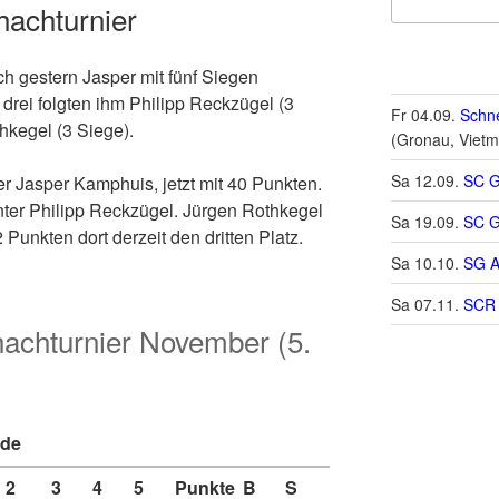
achturnier
h gestern Jasper mit fünf Siegen
 drei folgten ihm Philipp Reckzügel (3
Fr 04.09.
Schne
hkegel (3 Siege).
(Gronau, Vietm
Sa 12.09.
SC G
er Jasper Kamphuis, jetzt mit 40 Punkten.
nter Philipp Reckzügel. Jürgen Rothkegel
Sa 19.09.
SC G
Punkten dort derzeit den dritten Platz.
Sa 10.10.
SG A
Sa 07.11.
SCR 
hachturnier November (5.
de
2
3
4
5
Punkte
B
S