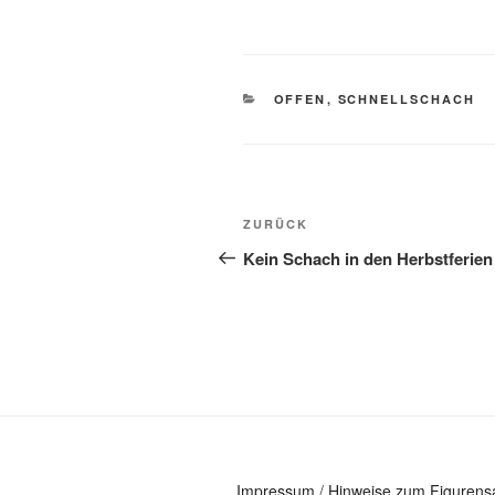
KATEGORIEN
OFFEN
,
SCHNELLSCHACH
Beitragsnavigation
Vorheriger
ZURÜCK
Beitrag
Kein Schach in den Herbstferien
Impressum
/
Hinweise zum Figurens