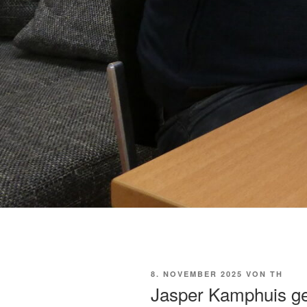
VERÖFFENTLICHT
8. NOVEMBER 2025
VON
TH
AM
Jasper Kamphuis ge