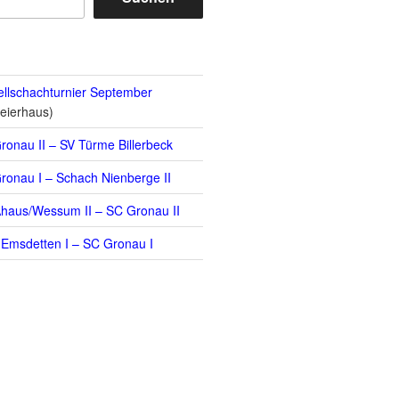
llschachturnier September
eierhaus)
ronau II – SV Türme Billerbeck
ronau I – Schach Nienberge II
haus/Wessum II – SC Gronau II
Emsdetten I – SC Gronau I