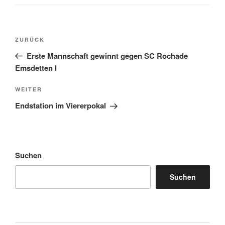
Beitragsnavigation
Vorheriger
ZURÜCK
Beitrag
Erste Mannschaft gewinnt gegen SC Rochade
Emsdetten I
Nächster
WEITER
Beitrag
Endstation im Viererpokal
Suchen
Suchen