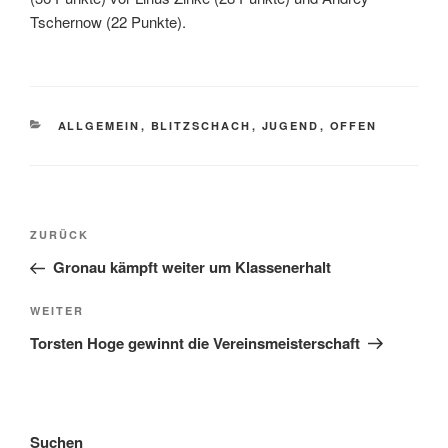
Tschernow (22 Punkte).
KATEGORIEN
ALLGEMEIN
,
BLITZSCHACH
,
JUGEND
,
OFFEN
Beitragsnavigation
Vorheriger
ZURÜCK
Beitrag
Gronau kämpft weiter um Klassenerhalt
Nächster
WEITER
Beitrag
Torsten Hoge gewinnt die Vereinsmeisterschaft
Suchen