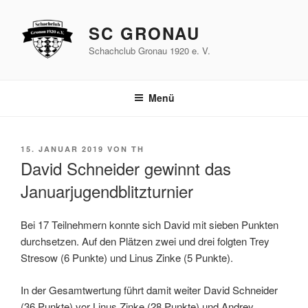
Zum
Inhalt
SC GRONAU
springen
Schachclub Gronau 1920 e. V.
Menü
VERÖFFENTLICHT
15. JANUAR 2019
VON
TH
AM
David Schneider gewinnt das
Januarjugendblitzturnier
Bei 17 Teilnehmern konnte sich David mit sieben Punkten
durchsetzen. Auf den Plätzen zwei und drei folgten Trey
Stresow (6 Punkte) und Linus Zinke (5 Punkte).
In der Gesamtwertung führt damit weiter David Schneider
(36 Punkte) vor Linus Zinke (28 Punkte) und Andrey